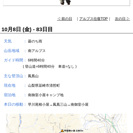
◁ 前の日
｜
アルプス往復TOP
｜
次の日 ▷
10月8日 (金) - 83日目
天気 ：
曇のち雨
山岳地域 ：
南アルプス
ガイド時間：
6時間40分
( 登山道=6時間40分 車道=なし )
主な登頂山：
鳳凰山
現在地 ：
山梨県韮崎市清哲町
宿泊地 ：
南御室小屋キャンプ地
本日の移動：
早川尾根小屋→鳳凰三山→南御室小屋