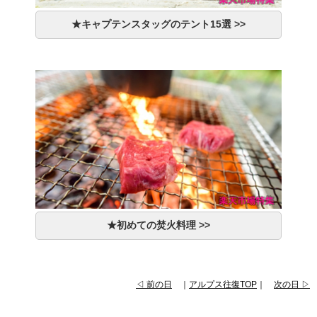
★キャプテンスタッグのテント15選 >>
★初めての焚火料理 >>
◁ 前の日
｜
アルプス往復TOP
｜
次の日 ▷