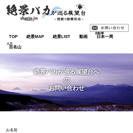
TOP
絶景MAP
絶景LIST
動画
日本一周
百名山
絶景バカが巡る展望台へ
の
お問い合わせ
お名前