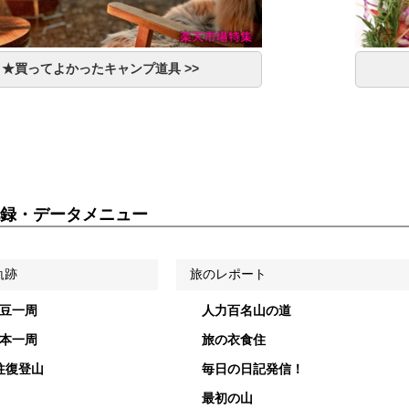
★買ってよかったキャンプ道具 >>
録・データメニュー
軌跡
旅のレポート
伊豆一周
人力百名山の道
日本一周
旅の衣食住
往復登山
毎日の日記発信！
最初の山