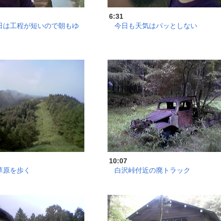
6:31
日は工程が短いので朝もゆ
今日も天気はパッとしない
10:07
草原を歩く
白沢峠付近の廃トラック