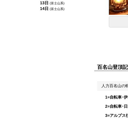
13日
(富士山系)
14日
(富士山系)
百名山登頂記
人力百名山の
1=自転車･
2=自転車･
3=アルプス