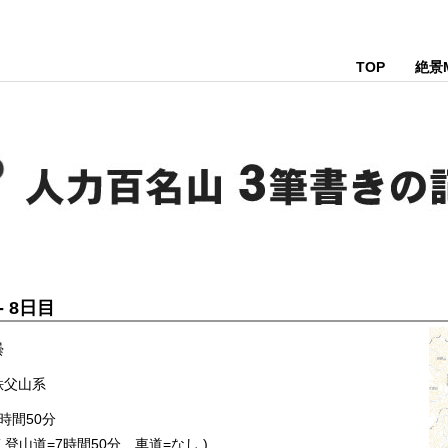
TOP
絶景
 - 8日目
曇
秩父山系
時間50分
 登山道=7時間50分 車道=なし )