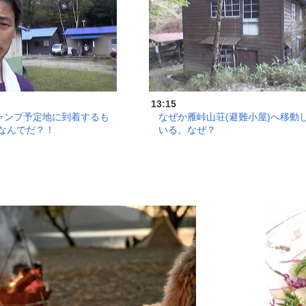
13:15
ャンプ予定地に到着するも
なぜか雁峠山荘(避難小屋)へ移動
 なんでだ？！
いる。なぜ？