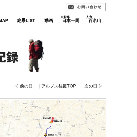
MAP
絶景LIST
動画
日本一周
百名山
◁ 前の日
｜
アルプス往復TOP
｜
次の日 ▷