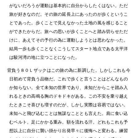
がないだろうが運動は基本的に自分からしたくはない。ただ
旅が好きなのだ。その旅の延長上にあったのが歩くというこ
とであった。歩くことで見えなかった土地の風を感じること
ができたからだ。旅への思いが歩くことへと踏み切らせただ
けに、あえてその予行の為に運動しようとは思わなかった。
結局一歩も歩くことなくこうしてスタート地点である太平洋
は駿河湾の地に立つことになった。
背負う８０Ｌザックはこの旅の為に新調した。しかしこれも今
日初めて背負う品物だ。これで歩くと言うことはどんなもの
か知らない。全て未知の世界であり、未知だからこそ踏み入
れるときの高鳴る胸のドキドキがある。この不安を乗り越え
たときこそ喜びも増すのだが、しかし実際は容易ではない。
未知へと飛び込むことは無謀なこととも言えた。肩に食い込
むベルト。足にかかる重み。額を流れる汗。どれもこれも予
想以上に自分に襲い掛かり出発早々に後悔へと変わる。練習