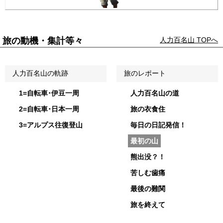
旅の動機・集計等々
人力百名山 TOPへ
人力百名山の軌跡
旅のレポート
1=自転車･伊豆一周
人力百名山の道
2=自転車･日本一周
旅の衣食住
3=アルプス往復登山
毎日の日記発信！
最初の山
熊出没？！
苦しむ歯痛
最後の難関
旅を終えて