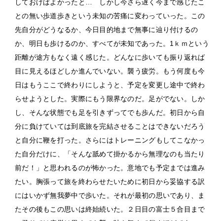
しておけばよかったと… しかし今さら遅く今まで感じたこ
との無い歩道歩きという未知の苦痛に変わっていった。この
先自分がどうなるか、今日目的地まで無事に辿り付けるの
か、明日も歩けるのか、すべてが未知であった。1ｋｍという
距離が途方もなく遠く感じた。どんなに歩いても振り返れば
目に見えるほどしか進んでいない。襲う疲労。もう何度も今
日はもうここで終わりにしようと、予定を変更し途中で終わ
らせようとした。実際にもう限界なのだ。足がでない。しか
し、そんな状態でも足を引きずってでも歩んだ。初日から自
分に負けていては到底旅を完結させることはできないだろう
と自分に鞭を打った。さらにはトレーニングもしてこなかっ
た自分だけに、「そんな舐めて掛かるから無理なのも当たり
前だ！」と思われるのが怖かった。意地でも予定までは進み
たい。胸張って旅を終わらせたいために初日から妥協する訳
にはいかず無我夢中で歩いた。それが最初の思いであり、ま
たその後もこの思いは終始続いた。２日目の富士５合目まで