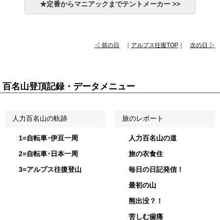
★定番からマニアックまでテントメーカー >>
◁ 前の日
｜
アルプス往復TOP
｜
次の日 ▷
百名山登頂記録・データメニュー
人力百名山の軌跡
旅のレポート
1=自転車･伊豆一周
人力百名山の道
2=自転車･日本一周
旅の衣食住
3=アルプス往復登山
毎日の日記発信！
最初の山
熊出没？！
苦しむ歯痛