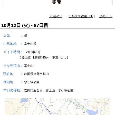
◁ 前の日
｜
アルプス往復TOP
｜
次の日 ▷
10月12日 (火) - 87日目
天気 ：
曇
山岳地域 ：
富士山系
ガイド時間：
12時間45分
( 登山道=12時間45分 車道=なし )
主な登頂山：
富士山
現在地 ：
静岡県裾野市須山
宿泊地 ：
水ケ塚公園
本日の移動：
吉田口五合目→富士山→水ケ塚公園