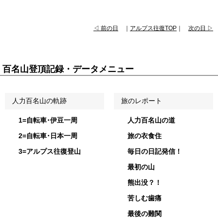
◁ 前の日
｜
アルプス往復TOP
｜
次の日 ▷
百名山登頂記録・データメニュー
人力百名山の軌跡
旅のレポート
1=自転車･伊豆一周
人力百名山の道
2=自転車･日本一周
旅の衣食住
3=アルプス往復登山
毎日の日記発信！
最初の山
熊出没？！
苦しむ歯痛
最後の難関