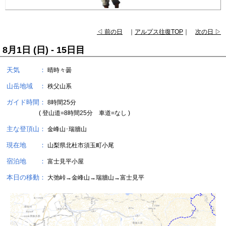
◁ 前の日
｜
アルプス往復TOP
｜
次の日 ▷
8月1日 (日) - 15日目
天気 ：
晴時々曇
山岳地域 ：
秩父山系
ガイド時間：
8時間25分
( 登山道=8時間25分 車道=なし )
主な登頂山：
金峰山･瑞牆山
現在地 ：
山梨県北杜市須玉町小尾
宿泊地 ：
富士見平小屋
本日の移動：
大弛峠→金峰山→瑞牆山→富士見平