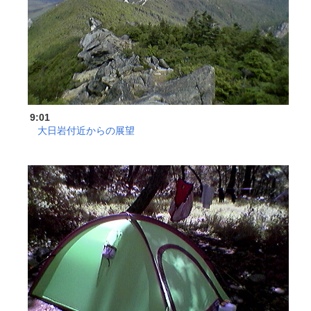
9:01
大日岩付近からの展望