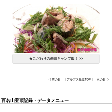
★こだわりの缶詰キャンプ飯！ >>
◁ 前の日
｜
アルプス往復TOP
｜
次の日 ▷
百名山登頂記録・データメニュー