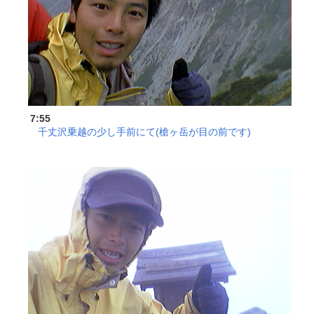
7:55
千丈沢乗越の少し手前にて(槍ヶ岳が目の前です)