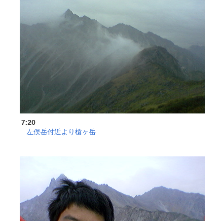
7:20
左俣岳付近より槍ヶ岳