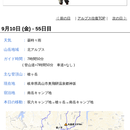
◁ 前の日
｜
アルプス往復TOP
｜
次の日 ▷
9月10日 (金) - 55日目
天気 ：
曇時々雨
山岳地域 ：
北アルプス
ガイド時間：
7時間50分
( 登山道=7時間50分 車道=なし )
主な登頂山：
槍ヶ岳
現在地 ：
岐阜県高山市奥飛騨温泉郷神坂
宿泊地 ：
南岳キャンプ地
本日の移動：
双六キャンプ地→槍ヶ岳→南岳キャンプ地