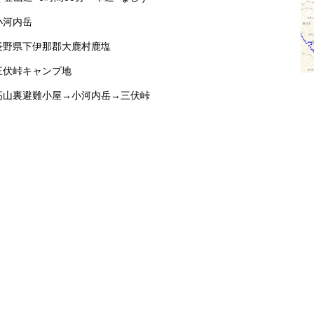
小河内岳
長野県下伊那郡大鹿村鹿塩
三伏峠キャンプ地
高山裏避難小屋→小河内岳→三伏峠