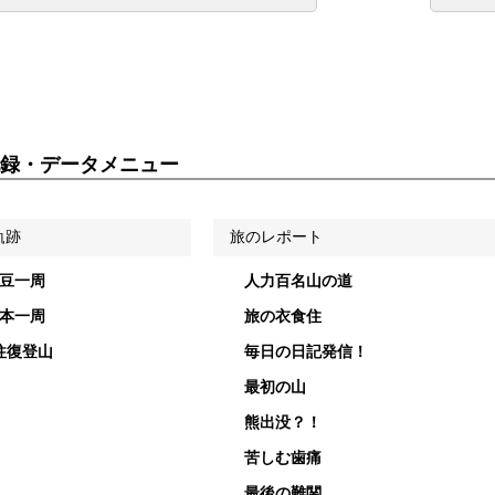
録・データメニュー
軌跡
旅のレポート
伊豆一周
人力百名山の道
日本一周
旅の衣食住
往復登山
毎日の日記発信！
最初の山
熊出没？！
苦しむ歯痛
最後の難関