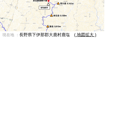
長野県下伊那郡大鹿村鹿塩
( 地図拡大 )
現在地 ：