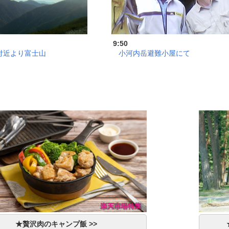
9:50
付近より富士山
小河内岳避難小屋にて
★贅沢肉のキャンプ飯 >>