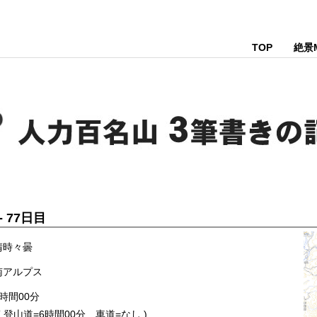
TOP
絶景
 - 77日目
晴時々曇
南アルプス
時間00分
 登山道=6時間00分 車道=なし )