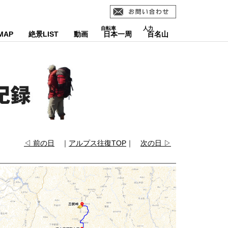
MAP
絶景LIST
動画
日本一周
百名山
◁ 前の日
｜
アルプス往復TOP
｜
次の日 ▷