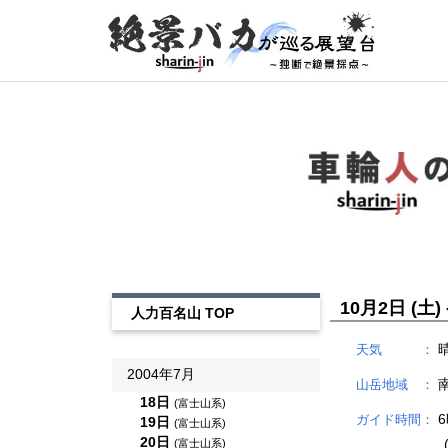
10月2日 (土)
人力百名山 TOP
天気 ：
2004年7月
山岳地域 ：
18日
(富士山系)
6
ガイド時間：
19日
(富士山系)
20日
(
(富士山系)