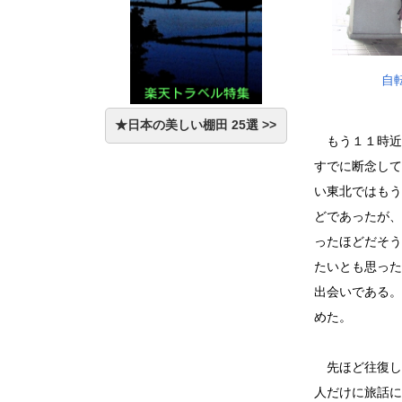
自
★日本の美しい棚田 25選 >>
もう１１時近
すでに断念して
い東北ではもう
どであったが、
ったほどだそう
たいとも思った
出会いである。
めた。
先ほど往復し
人だけに旅話に