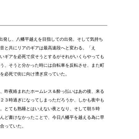
出発し、八幡平越えを目指しての出発。そして気持ち
音と共にリアのギアは最高速段へと変わる。「え
いギアを必死で戻そうとするがそれがいくらやっても
う、そうと分かった時には自転車を反転させ、また町
を必死で街に向け漕ぎ戻っていた。
、昨夜絡まれたホームレス＆酔っ払いはあの後、来る
２３時過ぎになってしまっただろうか、しかも夜中も
。とても熟睡とはいえない夜となり、そして朝５時
んど書けなかったことで、今日八幡平を越える為に早
合っていた。