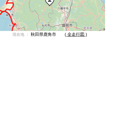
秋田県鹿角市
( 全走行図 )
現在地 ：