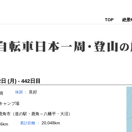
TOP
絶景
日 (月) - 442日目
良好
体調 ：
晴
キャンプ場
鹿角市（道の駅・鹿角～八幡平・大沼）
20,048km
累計距離 ：
.6km