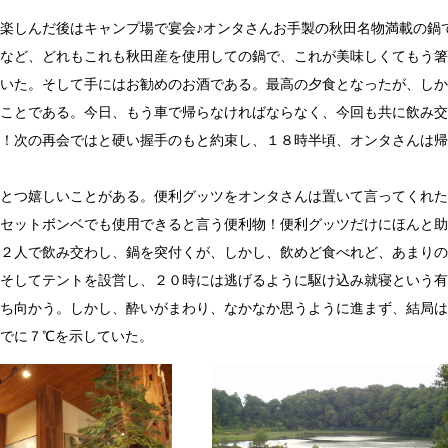
楽しんだ後はキャンプ場で宴会♪オンタさんお手製の秋田名物満載の鍋
など、どれもこれも秋田産を使用しての鍋で、これが美味しくてもう箸
いた。そして手にはお勧めのお酒である。最高の夕食となったが、しか
ことである。今日、もう車で帰らなければならなく、今回も共に飲み交
！次の再会ではと硬い握手のもと約束し、１８時半頃、オンタさんは帰
とつ嬉しいことがある。便利グッツをオンタさんは置いて言ってくれた
セットボンベでも使用できると言う便利物！便利グッツだけにほんと助
２人で飲み交わし、鍋を突付くが、しかし、飲めど食べれど、あまりの
そしてテントを設営し、２０時には逃げるように駆け込み就寝という有
ち向かう。しかし、酔いがまわり、なかなか思うように進まず、結局は
でに７℃を示していた。