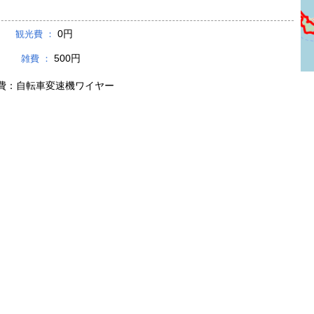
0円
観光費 ：
500円
雑費 ：
費：自転車変速機ワイヤー