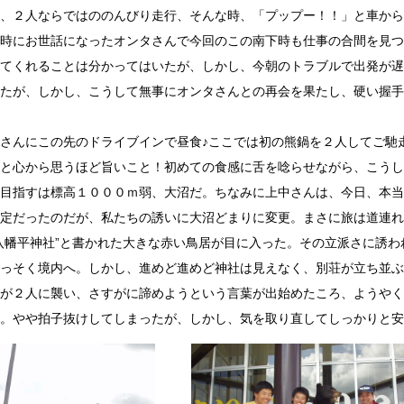
、２人ならではののんびり走行、そんな時、「プップー！！」と車から
時にお世話になったオンタさんで今回のこの南下時も仕事の合間を見つ
てくれることは分かってはいたが、しかし、今朝のトラブルで出発が遅
たが、しかし、こうして無事にオンタさんとの再会を果たし、硬い握手
さんにこの先のドライブインで昼食♪ここでは初の熊鍋を２人してご馳
と心から思うほど旨いこと！初めての食感に舌を唸らせながら、こうし
目指すは標高１０００ｍ弱、大沼だ。ちなみに上中さんは、今日、本当
定だったのだが、私たちの誘いに大沼どまりに変更。まさに旅は道連れ
八幡平神社”と書かれた大きな赤い鳥居が目に入った。その立派さに誘
っそく境内へ。しかし、進めど進めど神社は見えなく、別荘が立ち並ぶ
が２人に襲い、さすがに諦めようという言葉が出始めたころ、ようやく
。やや拍子抜けしてしまったが、しかし、気を取り直してしっかりと安