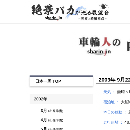
2003年 9月22
日本一周 TOP
曇時々
天気 ：
2002年
大沼
宿泊地 ：
3月
(出発準備)
本日の移動 ：
4月
(出発準備)
48
走行距離 ：
5月
(出発準備)