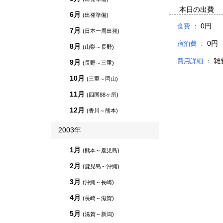
本日の出費
6月
(出発準備)
0円
食費 ：
7月
(日本一周出発)
0円
宿泊費 ：
8月
(山梨～長野)
雑
費用詳細 ：
9月
(長野～三重)
10月
(三重～岡山)
11月
(四国88ヶ所)
12月
(香川～熊本)
2003年
1月
(熊本～鹿児島)
2月
(鹿児島～沖縄)
3月
(沖縄～長崎)
4月
(長崎～滋賀)
5月
(滋賀～新潟)