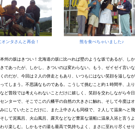
にオンタさんと再会！
熊を食べちゃいました♪
本州の坂はきつい！北海道の坂に比べれば壁のような坂であるが、しか
きであったが、しかし、きついのは変わらない。もう、ゼイゼイ言いな
くのだが、今回は２人の併走ともあり、いつもにはない笑顔を溢しなが
ってしまう。不思議なものである。こうして挑むこと約１時間半、上り
など普段では考えられないことだけに嬉しく、笑顔を交わしながら今日
センターで、そこでこの八幡平の自然の大きさに触れ、そして今度はオ
みにしていたとこだけに、また上中さんも同様で、２人して温泉へと飛
そして泥風呂、火山風呂、露天などなど豊富な湯船に温泉入浴と言うよ
わり楽しむ。しかもその湯も最高で気持ちよく、まさに至れり尽くせり