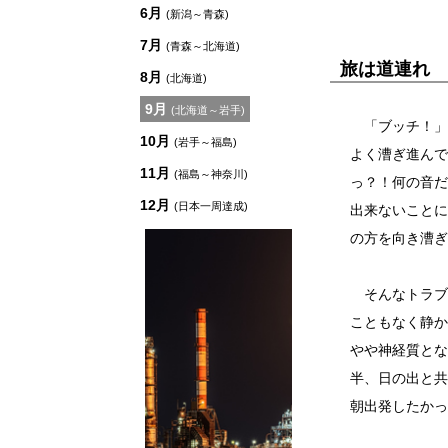
6月
(新潟～青森)
7月
(青森～北海道)
旅は道連れ
8月
(北海道)
9月
(北海道～岩手)
「ブッチ！」と
10月
(岩手～福島)
よく漕ぎ進んで
11月
(福島～神奈川)
っ？！何の音だ
12月
(日本一周達成)
出来ないことに
の方を向き漕
そんなトラブ
こともなく静か
やや神経質とな
半、日の出と共
朝出発したかっ