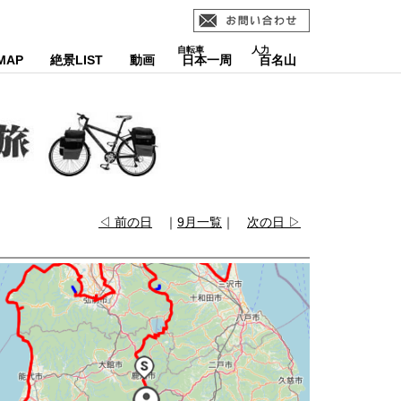
MAP
絶景LIST
動画
日本一周
百名山
◁ 前の日
｜
9月一覧
｜
次の日 ▷