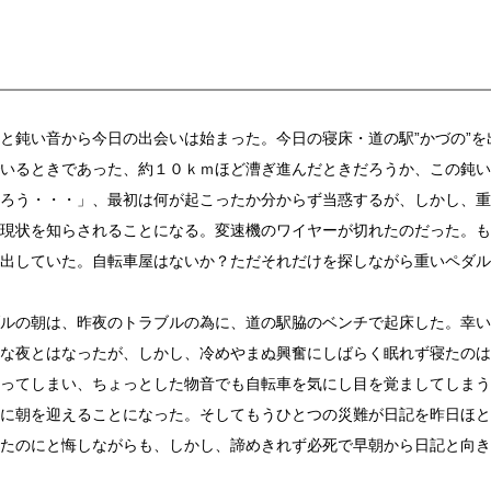
鈍い音から今日の出会いは始まった。今日の寝床・道の駅”かづの”を
いるときであった、約１０ｋｍほど漕ぎ進んだときだろうか、この鈍い
ろう・・・」、最初は何が起こったか分からず当惑するが、しかし、重
現状を知らされることになる。変速機のワイヤーが切れたのだった。も
ぎ出していた。自転車屋はないか？ただそれだけを探しながら重いペダル
ルの朝は、昨夜のトラブルの為に、道の駅脇のベンチで起床した。幸い
な夜とはなったが、しかし、冷めやまぬ興奮にしばらく眠れず寝たのは
ってしまい、ちょっとした物音でも自転車を気にし目を覚ましてしまう
に朝を迎えることになった。そしてもうひとつの災難が日記を昨日ほと
たのにと悔しながらも、しかし、諦めきれず必死で早朝から日記と向き