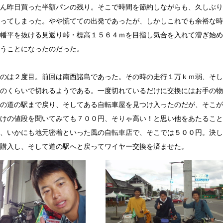
ん昨日買った半額パンの残り。そこで時間を節約しながらも、久しぶり
ってしまった。やや慌てての出発であったが、しかしこれでも余裕な時
幡平を抜ける見返り峠・標高１５６４ｍを目指し気合を入れて漕ぎ始め
うことになったのだった。
のは２度目。前回は南西諸島であった。その時の走行１万ｋｍ弱、そし
のくらいで切れるようである。一度切れているだけに交換にはお手の物
の道の駅まで戻り、そしてある自転車屋を見つけ入ったのだが、そこが
けの値段を聞いてみても７００円、そりゃ高い！と思い他をあたること
、いかにも地元密着といった風の自転車店で、そこでは５００円。決し
購入し、そして道の駅へと戻ってワイヤー交換を済ませた。