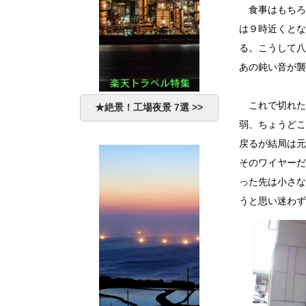
食事はもちろ
は９時近くとな
る。こうして八
あの鈍い音が襲
これで切れた
★絶景！工場夜景 7選 >>
弱、ちょうどこ
戻るが結局は元
そのワイヤーだ
った先は小さな
うと思い迷わず