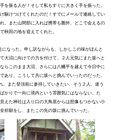
手を振る人が！そして私もすぐに大きく手を振った。
け駆けつけてくれたのだ！すでにメールで連絡してい
れ、また山間部に入れば携帯も圏外、どこで会えるの
で秋田の地を迎えてくれた。
走になった。申し訳ながらも、しかしこの味がほんと
て大沼に向けての力を付けて、２人元気にまた坂へと
ならこのまま大沼、さらには八幡平を越えて今日中に
であり、こうして共に坂へと挑んでいったのだった。
われ、また登頂前に参拝していきたい、そう２人、迷う
ばかりで一向に境内という雰囲気にはならない。た
見えた神社は入り口の大鳥居からは想像もつかない小
全祈願をし、またこの先の坂に挑んでいった。