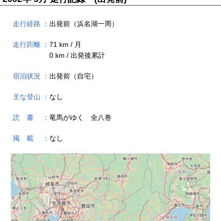
走行経路 ：
出発前（浜名湖一周）
走行距離 ：
71 km / 月
0 km / 出発後累計
宿泊状況 ：
出発前（自宅）
主な登山 ：
なし
読 書 ：
竜馬がゆく 全八巻
掲 載 ：
なし