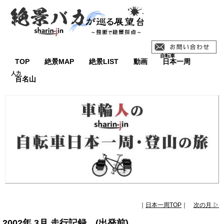
TOP
絶景MAP
絶景LIST
動画
日本一周
百名山
｜
日本一周TOP
｜
次の月 ▷
2002年 3月 走行記録 (出発前)