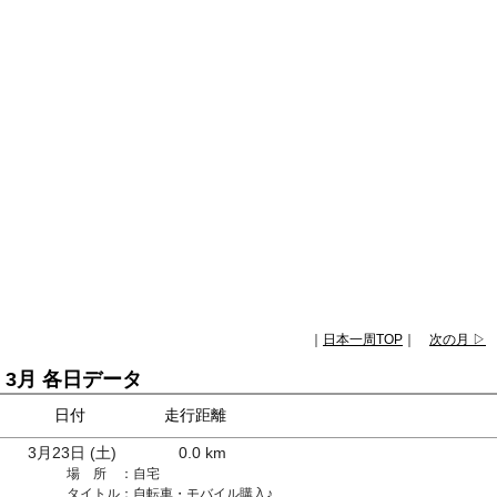
｜
日本一周TOP
｜
次の月 ▷
3月 各日データ
日付
走行距離
3月23日 (土)
0.0 km
場 所 ：
自宅
タイトル：
自転車・モバイル購入♪