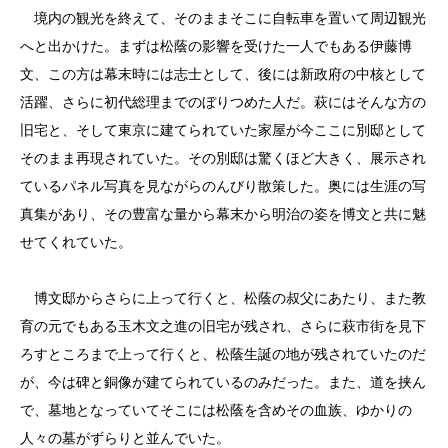
境内の観光を終えて、そのままそこに自転車を置いて周辺観光
へと出かけた。まずは松蔭の影響を受けた一人でもある伊藤博
文、この方は幕末時には志士として、後には新政府の中核として
活躍、さらに初代総理までのぼりつめた人だ。萩にはそんな方の
旧宅と、そして東京に建てられていた家屋が今ここに別邸として
そのまま再現されていた。その別邸は驚くほど大きく、展示され
ているパネル写真を見ながらのんびり散策した。奥には生涯の写
真集があり、その豊富な量から幕末から明治の姿を博文と共に魅
せてくれていた。
博文邸からさらに上って行くと、松蔭の叔父にあたり、また教
育の元でもある玉木文之進の旧宅が残され、さらに萩市街を見下
ろすところまで上って行くと、松蔭生誕の地が残されていたのだ
が、今は碑と銅像が建てられているのみだった。また、道を挟ん
で、墓地となっていてそこには松蔭を含めその血族、ゆかりの
人々の墓がずらりと並んでいた。