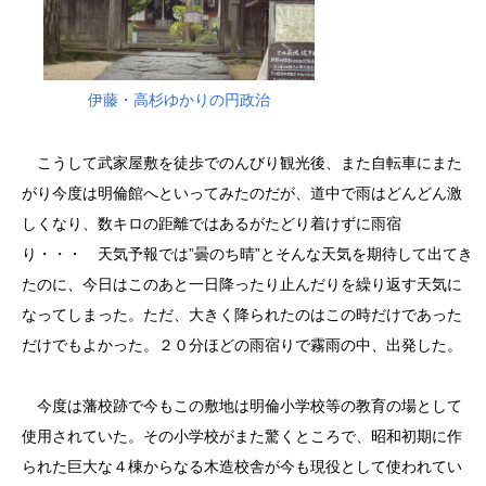
伊藤・高杉ゆかりの円政治
こうして武家屋敷を徒歩でのんびり観光後、また自転車にまた
がり今度は明倫館へといってみたのだが、道中で雨はどんどん激
しくなり、数キロの距離ではあるがたどり着けずに雨宿
り・・・ 天気予報では”曇のち晴”とそんな天気を期待して出てき
たのに、今日はこのあと一日降ったり止んだりを繰り返す天気に
なってしまった。ただ、大きく降られたのはこの時だけであった
だけでもよかった。２０分ほどの雨宿りで霧雨の中、出発した。
今度は藩校跡で今もこの敷地は明倫小学校等の教育の場として
使用されていた。その小学校がまた驚くところで、昭和初期に作
られた巨大な４棟からなる木造校舎が今も現役として使われてい