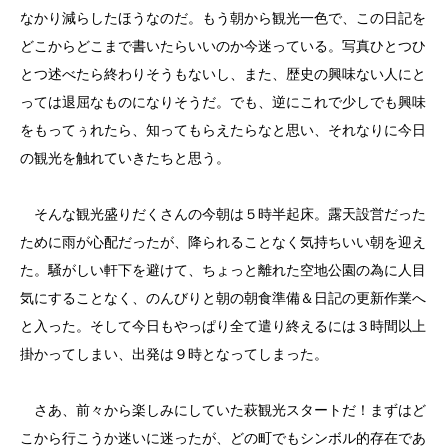
なかり減らしたほうなのだ。もう朝から観光一色で、この日記を
どこからどこまで書いたらいいのか今迷っている。写真ひとつひ
とつ述べたら終わりそうもないし、また、歴史の興味ない人にと
っては退屈なものになりそうだ。でも、逆にこれで少しでも興味
をもってぅれたら、知ってもらえたらなと思い、それなりに今日
の観光を触れていきたちと思う。
そんな観光盛りだくさんの今朝は５時半起床。露天設営だった
ために雨が心配だったが、降られることなく気持ちいい朝を迎え
た。騒がしい軒下を避けて、ちょっと離れた空地公園の為に人目
気にすることなく、のんびりと朝の朝食準備＆日記の更新作業へ
と入った。そして今日もやっぱり全て遣り終えるには３時間以上
掛かってしまい、出発は９時となってしまった。
さあ、前々から楽しみにしていた萩観光スタートだ！まずはど
こから行こうか迷いに迷ったが、どの町でもシンボル的存在であ