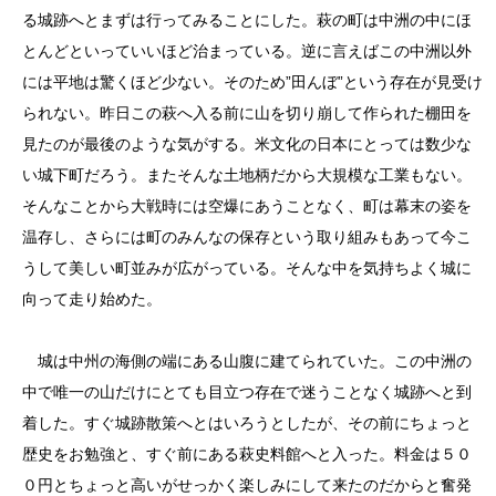
る城跡へとまずは行ってみることにした。萩の町は中洲の中にほ
とんどといっていいほど治まっている。逆に言えばこの中洲以外
には平地は驚くほど少ない。そのため”田んぼ”という存在が見受け
られない。昨日この萩へ入る前に山を切り崩して作られた棚田を
見たのが最後のような気がする。米文化の日本にとっては数少な
い城下町だろう。またそんな土地柄だから大規模な工業もない。
そんなことから大戦時には空爆にあうことなく、町は幕末の姿を
温存し、さらには町のみんなの保存という取り組みもあって今こ
うして美しい町並みが広がっている。そんな中を気持ちよく城に
向って走り始めた。
城は中州の海側の端にある山腹に建てられていた。この中洲の
中で唯一の山だけにとても目立つ存在で迷うことなく城跡へと到
着した。すぐ城跡散策へとはいろうとしたが、その前にちょっと
歴史をお勉強と、すぐ前にある萩史料館へと入った。料金は５０
０円とちょっと高いがせっかく楽しみにして来たのだからと奮発