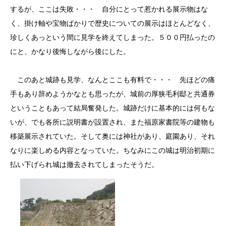
するが、ここは失敗・・・ 自分にとって惹かれる展示物はな
く、掛け軸や宝物ばかりで歴史についての展示はほとんどなく、
珍しくあっという間に見学を終えてしまった。５００円払ったの
にと、かなり後悔しながら後にした。
このあと城跡も見学、なんとここも有料で・・・ 先ほどの痛
手もあり辞めようかなとも思ったが、城前の厚狭毛利邸と共通券
ということもあって結局奮発した。城跡だけに基本的には何もな
いが、でも各所に説明書が設置され、また福原家書院等の建物も
移築展示されていた。そして奥には神社があり、庭園あり、それ
なりに楽しめる内容となっていた。ちなみにこの城は明治初期に
払い下げられ城は撤去されてしまったそうだ。