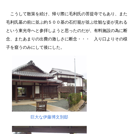
こうして散策を続け、帰り際に毛利氏の菩提寺でもあり、また
毛利氏墓の前に並ぶ約５００基の石灯籠が並ぶ壮観な姿が見れる
という東光寺へと参拝しようと思ったのだが、有料施設の為に断
念、またあまりの出費の激しさに断念・・・ 入り口よりその様
子を窺うのみにして後にした。
巨大な伊藤博文別邸