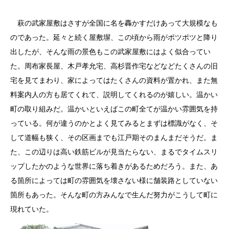
萩の武家屋敷はさすが全国に名を轟かすだけあって大規模なも
のであった。延々と続く屋敷塀、この頃から雨がポツポツと降り
出したが、そんな雨の景色もこの武家屋敷にはよく似合ってい
た。周布家長屋、木戸孝允宅、高杉晋作宅などなどたくさんの旧
宅を見てまわり、家によってはたくさんの資料が置かれ、また無
料案内人の方も居てくれて、説明してくれるのが嬉しい。温かい
町の取り組みだ。温かいといえばこの町全てが温かい雰囲気を持
っている。何が違うのかとよく見てみるとまずは標識がなく、そ
して道幅も狭く、その区画までも江戸期そのまんまだそうだ。ま
た、この辺りは高い鉄筋ビルが見当たらない、まるでタイムスリ
ップしたかのような世界に落ち着きがあるためだろう。また、あ
る箇所によっては町の雰囲気を壊さない様に舗装路としていない
箇所もあった。そんな町の方みんなで生んだ努力がこうして町に
現れていた。