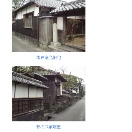
木戸孝允旧宅
萩の武家屋敷