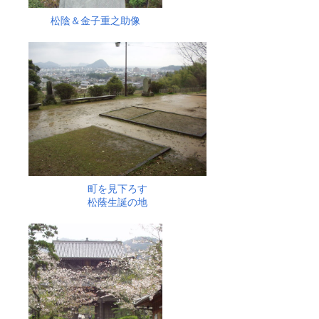
松陰＆金子重之助像
町を見下ろす
松蔭生誕の地