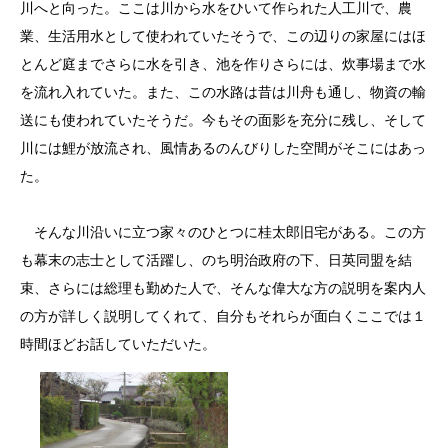
川へと向った。ここは川から水をひいて作られた人工川で、農
業、生活用水として使われていたそうで、この辺りの家屋にはほ
とんど庭までさらに水を引き、池を作りさらには、炊事場まで水
を流れ入れていた。また、この水路は昔は川舟も通し、物資の輸
送にも使われていたそうだ。今もその面影を充分に残し、そして
川には鯉が放流され、風情あるのんびりした空間がそこにはあっ
た。
そんな川沿いに立つ家々のひとつに桂太郎旧宅がある。この方
も幕末の志士として活躍し、のち明治政府の下、日英同盟を結
束、さらには総理も勤めた人で、そんな偉大な方の説明を案内人
の方が詳しく説明してくれて、自分もそれらが面白くここでは１
時間ほどお話していただいた。