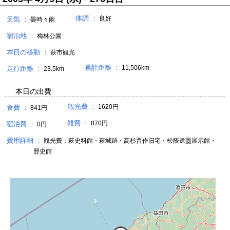
体調 ：
良好
天気 ：
曇時々雨
宿泊地 ：
梅林公園
本日の移動 ：
萩市観光
累計距離 ：
11,506km
走行距離 ：
23.5km
本日の出費
観光費 ：
1620円
食費 ：
841円
雑費 ：
870円
宿泊費 ：
0円
費用詳細 ：
観光費：萩史料館・萩城跡・高杉晋作旧宅・松蔭遺墨展示館・
歴史館