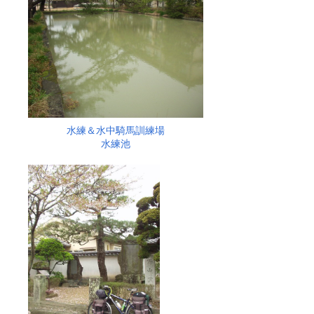
水練＆水中騎馬訓練場
水練池