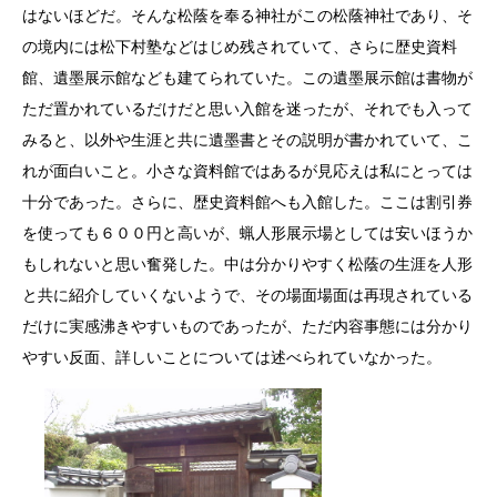
はないほどだ。そんな松蔭を奉る神社がこの松蔭神社であり、そ
の境内には松下村塾などはじめ残されていて、さらに歴史資料
館、遺墨展示館なども建てられていた。この遺墨展示館は書物が
ただ置かれているだけだと思い入館を迷ったが、それでも入って
みると、以外や生涯と共に遺墨書とその説明が書かれていて、こ
れが面白いこと。小さな資料館ではあるが見応えは私にとっては
十分であった。さらに、歴史資料館へも入館した。ここは割引券
を使っても６００円と高いが、蝋人形展示場としては安いほうか
もしれないと思い奮発した。中は分かりやすく松蔭の生涯を人形
と共に紹介していくないようで、その場面場面は再現されている
だけに実感沸きやすいものであったが、ただ内容事態には分かり
やすい反面、詳しいことについては述べられていなかった。