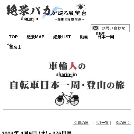
TOP
絶景MAP
絶景LIST
動画
日本一周
百名山
◁ 前の日
｜
4月一覧
｜
次の日 ▷
2003年 4月9日 (水) - 276日目