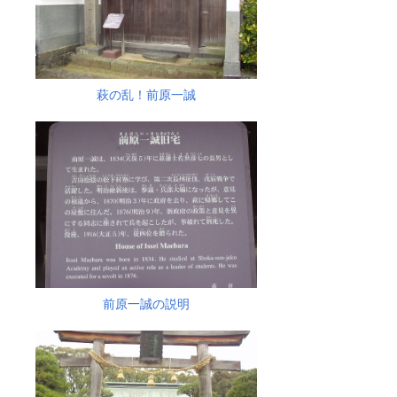
萩の乱！前原一誠
前原一誠の説明