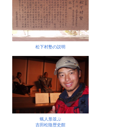
松下村塾の説明
蝋人形並ぶ
吉田松陰歴史館