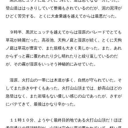
登山道ははっきりしていて整備もされているのだが、泥の泥濘が
ひどく苦労する。 とくに大倉乗越を越えてからは最悪だった。
９時半、黒沢ヒュッテを越えてからは湿原のパレードでとても
草花が綺麗だった。高谷池、天狗ノ庭と湿原が続く。とくに天狗
ノ庭は草花が豊富で、また規模も大きく美しかった。また、あれ
からずっと霧に覆われたり少し晴れたりと繰り返しているのだ
が、その霧が湿原をいっそう神秘的にみせていた。
湿原、火打山の一帯には木道が多く、自然が守られていた。そ
してまた歩きやすくもあった。火打山山頂までは、妙高山ほどの
急登はなく、また岩場もない優しい感じの山であったが、さすが
にバテてきて、最後はかなり辛かった。
１１時１０分、ようやく最終目的地である火打山山頂だ！ほぼ
予定通りの登頂時刻だ。山頂は完全に霧で覆われていて、軽い昼