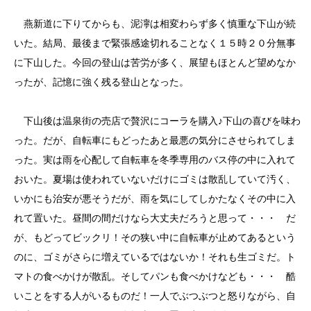
燕新道に下りてからも、泥濘は相変わらず多く慎重な下山が続
いた。結局、最後まで緊張感途切れることなく１５時２０分無事
に下山した。今回の登山は苦労が多く、展望もほとんど望めなか
ったが、記憶に強く残る登山となった。
下山後は温泉街の売店で贅沢にコーラを購入♪下山の喜びを味わ
った。だが、自転車にもどったあと最悪の気分にさせられてしま
った。実は雨を心配して自転車を冬季専用のバス停の中に入れて
おいた。夏場は使われていないだけにゴミは散乱していて汚く、
いかにも治安が悪そうだが、雨を気にしてしかたなくその中に入
れて置いた。昼間の間だけなら大丈夫だろうと思って・・・ だ
が、もどってビックリ！その狭い中に自転車が止めてあるという
のに、ゴミがさらに増えているではないか！それも生ゴミだ。ト
マトの食べかけが散乱。そしてパンも食べかけなども・・・ 酷
いことをする人がいるものだ！一人でぶつぶつと怒りながら、自