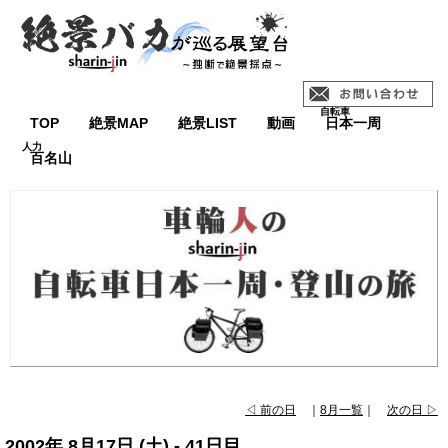
TOP
絶景MAP
絶景LIST
動画
日本一周
百名山
◁ 前の日
｜
8月一覧
｜
次の日 ▷
2002年 8月17日 (土) - 41日目