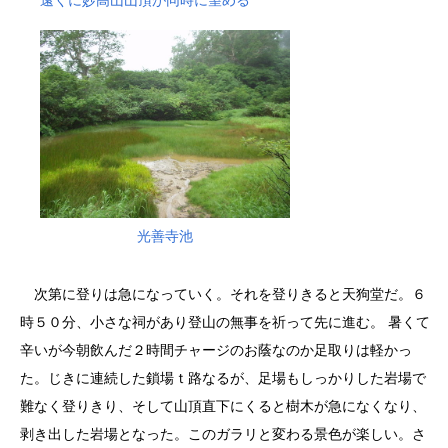
遠くに妙高山山頂が同時に望める
光善寺池
次第に登りは急になっていく。それを登りきると天狗堂だ。６
時５０分、小さな祠があり登山の無事を祈って先に進む。 暑くて
辛いが今朝飲んだ２時間チャージのお蔭なのか足取りは軽かっ
た。じきに連続した鎖場ｔ路なるが、足場もしっかりした岩場で
難なく登りきり、そして山頂直下にくると樹木が急になくなり、
剥き出した岩場となった。このガラリと変わる景色が楽しい。さ