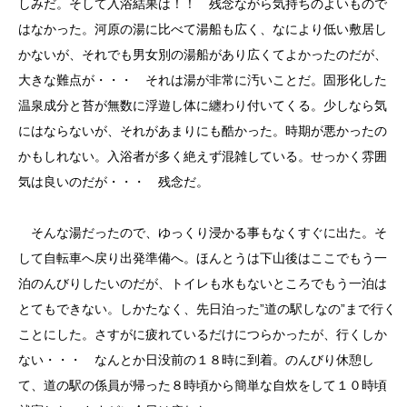
しみだ。そして入浴結果は！！ 残念ながら気持ちのよいもので
はなかった。河原の湯に比べて湯船も広く、なにより低い敷居し
かないが、それでも男女別の湯船があり広くてよかったのだが、
大きな難点が・・・ それは湯が非常に汚いことだ。固形化した
温泉成分と苔が無数に浮遊し体に纏わり付いてくる。少しなら気
にはならないが、それがあまりにも酷かった。時期が悪かったの
かもしれない。入浴者が多く絶えず混雑している。せっかく雰囲
気は良いのだが・・・ 残念だ。
そんな湯だったので、ゆっくり浸かる事もなくすぐに出た。そ
して自転車へ戻り出発準備へ。ほんとうは下山後はここでもう一
泊のんびりしたいのだが、トイレも水もないところでもう一泊は
とてもできない。しかたなく、先日泊った”道の駅しなの”まで行く
ことにした。さすがに疲れているだけにつらかったが、行くしか
ない・・・ なんとか日没前の１８時に到着。のんびり休憩し
て、道の駅の係員が帰った８時頃から簡単な自炊をして１０時頃