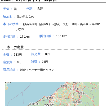
体調 ：
良好
天気 ：
曇
宿泊地 ：
道の駅しなの
本日の移動 ：
妙高高原町（燕温泉）～妙高・火打山登山～燕温泉～道の駅
しなの
累計距離 ：
1,511km
走行距離 ：
17.1km
本日の出費
観光費 ：
0円
食費 ：
533円
雑費 ：
98円
宿泊費 ：
0円
費用詳細 ：
雑費：バーナー用ガソリン