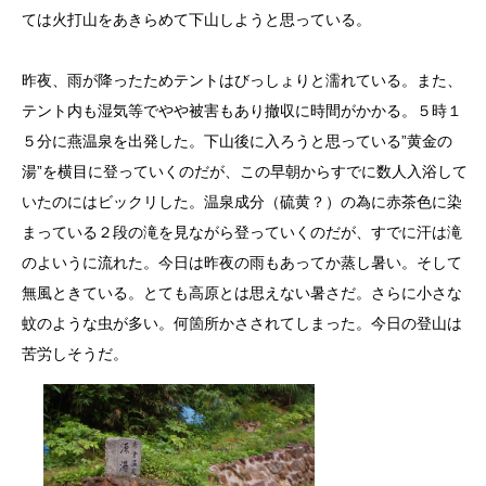
ては火打山をあきらめて下山しようと思っている。
昨夜、雨が降ったためテントはびっしょりと濡れている。また、
テント内も湿気等でやや被害もあり撤収に時間がかかる。５時１
５分に燕温泉を出発した。下山後に入ろうと思っている”黄金の
湯”を横目に登っていくのだが、この早朝からすでに数人入浴して
いたのにはビックリした。温泉成分（硫黄？）の為に赤茶色に染
まっている２段の滝を見ながら登っていくのだが、すでに汗は滝
のよいうに流れた。今日は昨夜の雨もあってか蒸し暑い。そして
無風ときている。とても高原とは思えない暑さだ。さらに小さな
蚊のような虫が多い。何箇所かさされてしまった。今日の登山は
苦労しそうだ。