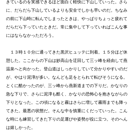
きているのを実感できるほど面白く軽快に下山していった。さら
に、だらだら下山しているよりも安全でしかも早いのだ。ちなみ
の前に下山時に転んでしまったときは、やっぱりちょっと疲れて
だらだら下っていたときだ。常に集中して下っていればこんな事
にはならなかっただろう。
１３時１０分に通ってきた黒沢ヒュッテに到着。１５分ほど休
憩した。ここからの下山は妙高山を迂回して三ッ峰を経由して燕
温泉へと向かった。登山道はしっかりしていて分かりやすいのだ
が、やはり泥濘が多い。なんども足をとられて転びそうになる。
とくに酷かったのが、三ッ峰から燕新道までの下りだ。かなりの
急な下りで、さらに泥濘も酷く、かなりの恐怖心を抱きながらの
下りとなった。この頃になると霧はさらに増して霧雨までも降っ
てきた。最悪の状態だ。そんな中を慎重にくだっていった。こん
な時にも練習してきた下りの足運びや姿勢が役に立つ。そのへん
は嬉しかった。