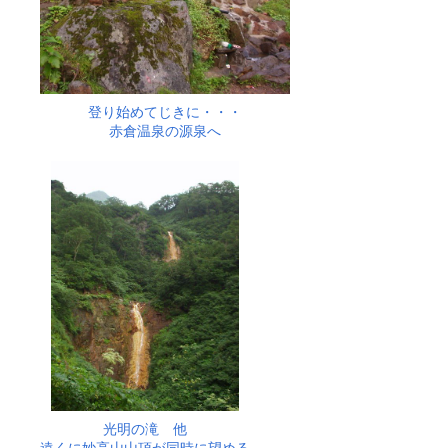
登り始めてじきに・・・
赤倉温泉の源泉へ
光明の滝 他