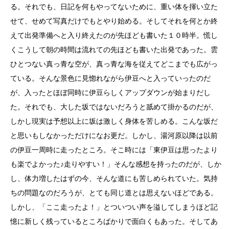
る。それでも、日記を何もやってないために、重い体を揮い立た
せて、せめて写真だけでもとやり始める。そしてそれを何とか終
えて出発準備へと入り終えたのが先ほども書いた１０時半。慌し
くこうして朝の時間は流れての先ほども書いた出発であった。雲
ひとつない真っ青な空が、真っ青な海を従えてどこまでも広がっ
ている。そんな景色に見惚れながら伊豆へと入っていったのだ
が、入ったとほぼ同時に伊豆らしくアップダウンが始まりだし
た。それでも、大した坂ではないだろうと舐めて掛かるのだが、
しかし現実は予想以上に坂は激しく身体を苦しめる。こんな坂だ
と思いもしなかっただけになお更だ。しかし、湯河原以降は以前
の伊豆一周時に走ったところ。そこ時には「東伊豆は思ったより
も楽でよかった♪走りやすい！」そんな感想を持ったのだが、しか
し、体力増したはずの今、そんな道にも苦しめられていた。気持
ちの問題なのだろうが、とても同じ道とは思えないほどである。
しかし、「ここ走ったよ！」とついつい声を溢してしまうほど記
憶に新しく残っているところばかりで面白くもあった。そしてあ