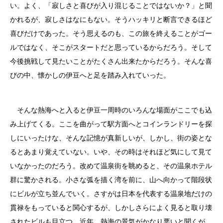
い。よく、「寂しさと喜びが入り混じることではないか？」と聞
かれるが、寂しさはなにもない。そうハッキリと断言できるほど
喜びだけであった。そう思えるのも、この旅を終えることがゴー
ルではなく、そこがスタートだと思っているからだろう。そして
今後挑戦して見たいことがたくさん出来たからだろう。そんな喜
びの中、懐かしの伊豆へと足を踏み入れていった。
そんな熱海へと入ると伊豆一周時のいろんな場面がここでも込
み上げてくる。ここを曲がって駅方面へとコインランドリーを探
しにいったけな、そんな記憶が真新しいが、しかし、街の姿とな
るとあまり覚えていない。いや、その時はそれほど気にして見て
いなかったのだろう。改めて温泉街を眺めると、その温泉ホテル
群に驚かされる。小さな弧を描く湾を前に、山へ向かって階段状
にビルが立ち並んでいく。さすがは日本を代表する温泉地だけの
貫禄をもっていると関心するが、しかしさらによく見ると取り壊
されたビルも目立つ。近年、熱海の景気がかなり悪いと聞くが、