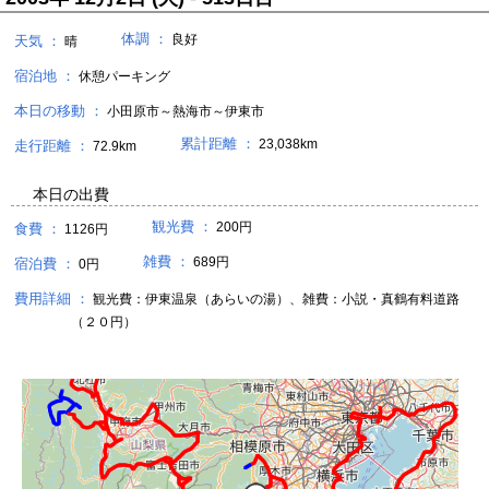
体調 ：
良好
天気 ：
晴
宿泊地 ：
休憩パーキング
本日の移動 ：
小田原市～熱海市～伊東市
累計距離 ：
23,038km
走行距離 ：
72.9km
本日の出費
観光費 ：
200円
食費 ：
1126円
雑費 ：
689円
宿泊費 ：
0円
費用詳細 ：
観光費：伊東温泉（あらいの湯）、雑費：小説・真鶴有料道路
（２０円）