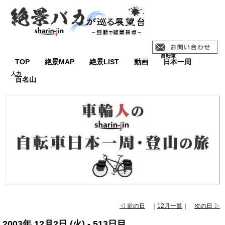
TOP
絶景MAP
絶景LIST
動画
日本一周
百名山
◁ 前の日
｜
12月一覧
｜
次の日 ▷
2003年 12月2日 (火) - 513日目