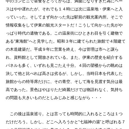
中のコンビニで昼食をとってからは、満腹になりすぎた為にペー
スはやや遅れたが、それでも１４時には次に温泉地・伊東へと入
っていった。そしてまず向かった先は駅前の観光案内所。そこで
情報収集をして伊東の観光スタートだ！こうして向かった先がや
っぱり時代の遺物である。この温泉街にひときわ目を引く建物で
ある”東海館”へと見学した。昭和３年に建てられた旅館で４階建て
の木造建築だ。平成９年に営業を終え、今は管理は市へと譲ら
れ、資料館として開放されている。また、伊東の歴史を紹介する
パネルも多く、いずれも見ごたえ十分。４回の望楼からの眺めは
決して他と比べれば高さは劣るが、しかし、当時日本を代表した
旅館からの特等席だけに、その青空、そして海を見渡す気分は最
高であった。景色はやはりただ綺麗だけでは物語れなく、気持ち
の問題も大きいものだとしみじみと感じながら・・・
この後は温泉巡り。とは言っても時間的に入れるところは１つ
だけだろう。しかし、どこへ入ろうかと”七福神の湯”と呼ばれる７