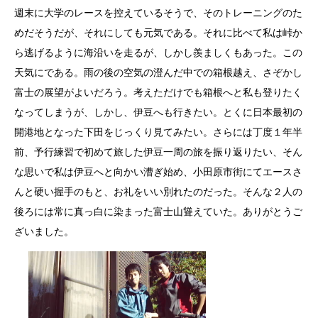
週末に大学のレースを控えているそうで、そのトレーニングのた
めだそうだが、それにしても元気である。それに比べて私は峠か
ら逃げるように海沿いを走るが、しかし羨ましくもあった。この
天気にである。雨の後の空気の澄んだ中での箱根越え、さぞかし
富士の展望がよいだろう。考えただけでも箱根へと私も登りたく
なってしまうが、しかし、伊豆へも行きたい。とくに日本最初の
開港地となった下田をじっくり見てみたい。さらには丁度１年半
前、予行練習で初めて旅した伊豆一周の旅を振り返りたい、そん
な思いで私は伊豆へと向かい漕ぎ始め、小田原市街にてエースさ
んと硬い握手のもと、お礼をいい別れたのだった。そんな２人の
後ろには常に真っ白に染まった富士山聳えていた。ありがとうご
ざいました。