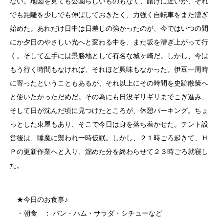
ない。地図を見ても公園らしいものもなく、賭けに近いが、それ
でも距離を少しでも伸ばしておきたく、力強く自転車をまた漕ぎ
始めた。あれだけ日中は日差しの強かったのが、今ではいつの間
にか夕日のやさしい光へと変わる中を、また坂を漕ぎ上がって行
く。そして左手には景勝地として有名な城ヶ崎だ。しかし、今は
もう行く時間もなければ、それほど興味もなかった。伊豆一周時
に寄ったということもあるが、それ以上にその時間を史跡散策へ
と使いたかっただめだ。その為にも日没ギリギリまでこぎ進み、
そして日が沈んだ頃に見つけたところが、休憩パーキング。ちょ
っとした東屋もあり、そこで今日は身を落ち着かせた。テント設
営後は、睡魔に襲われ一時仮眠。しかし、２１時ごろ起きて、Ｈ
Ｐの更新作業へと入り、溜めた分を終わらせて２３時ごろ就寝し
た。
★今日のお食事♪
・朝食 ： パン・ハム・サラダ・シチューなど