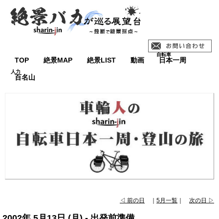
TOP
絶景MAP
絶景LIST
動画
日本一周
百名山
◁ 前の日
｜
5月一覧
｜
次の日 ▷
2002年 5月13日 (月) - 出発前準備