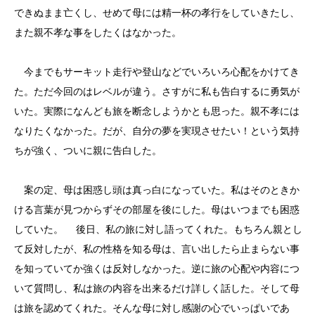
できぬまま亡くし、せめて母には精一杯の孝行をしていきたし、
また親不孝な事をしたくはなかった。
今までもサーキット走行や登山などでいろいろ心配をかけてき
た。ただ今回のはレベルが違う。さすがに私も告白するに勇気が
いた。実際になんども旅を断念しようかとも思った。親不孝には
なりたくなかった。だが、自分の夢を実現させたい！という気持
ちが強く、ついに親に告白した。
案の定、母は困惑し頭は真っ白になっていた。私はそのときか
ける言葉が見つからずその部屋を後にした。母はいつまでも困惑
していた。 後日、私の旅に対し語ってくれた。もちろん親とし
て反対したが、私の性格を知る母は、言い出したら止まらない事
を知っていてか強くは反対しなかった。逆に旅の心配や内容につ
いて質問し、私は旅の内容を出来るだけ詳しく話した。そして母
は旅を認めてくれた。そんな母に対し感謝の心でいっぱいであ