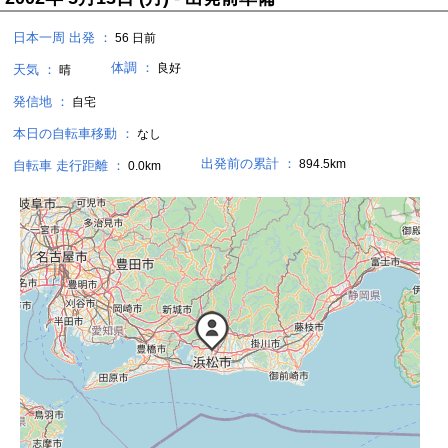
日本一周 出発 ：
56 日前
体調 ：
良好
天気 ：
晴
発信地 ：
自宅
本日の自転車移動 ：
なし
出発前の累計 ：
894.5km
自転車 走行距離 ：
0.0km