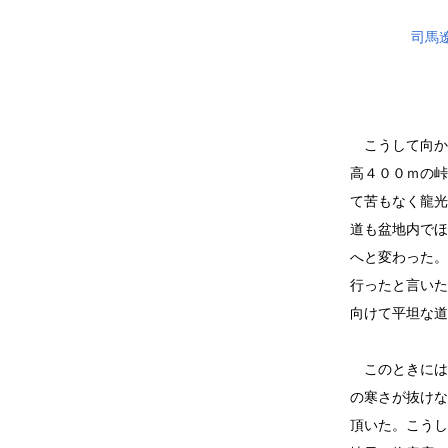
司馬
こうして向か
高４００ｍの峠
て苦もなく龍光
道も盆地内でほ
へと変わった。
行ったと言いた
向けて平坦な道
このときには
の寒さが抜けな
頂いた。こうし