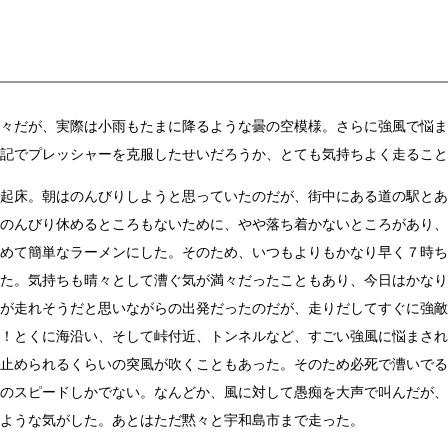
々だが、実際は小雨もたまに降るような曇の空模様。さらに強風で悩ま
記でプレッシャーを克服したせいだろうか、とても気持ちよく走ること
起床。朝はのんびりしようと思っていたのだが、街中にある道の駅とあ
のんびり休めるところもないために、やや落ち着かないところがあり、
めて簡単なラーメンにした。そのため、いつもよりもかなり早く７時ち
た。気持ちも晴々として漕ぐ気が満々だったこともあり、今日はかなり
が走れそうだと思いながらの出発だったのだが、走りだしてすぐに強敵
！とくに海沿い、そして峠付近、トンネルなど、すごい強風に悩まされ
止められるくらいの突風が吹くこともあった。そのため必死で漕いでる
のスピードしかでない。なんどか、風に対して愚痴を大声で叫んだが、
ような気がした。あとはただ黙々と宇和島市まで走った。