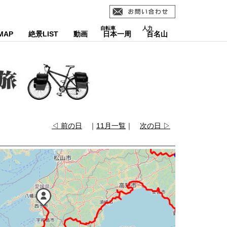
MAP
絶景LIST
動画
日本一周
百名山
◁ 前の日
｜
11月一覧
｜
次の日 ▷