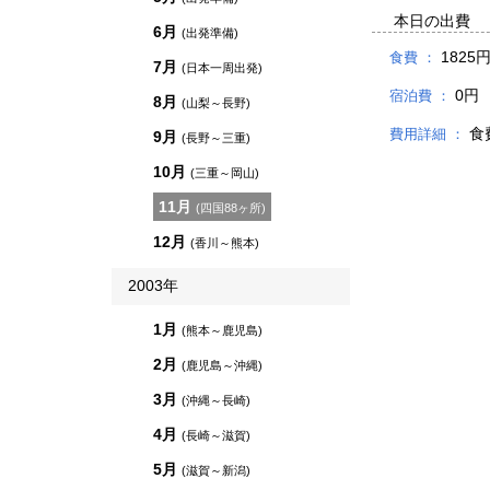
本日の出費
6月
(出発準備)
1825
食費 ：
7月
(日本一周出発)
0円
宿泊費 ：
8月
(山梨～長野)
食
費用詳細 ：
9月
(長野～三重)
10月
(三重～岡山)
11月
(四国88ヶ所)
12月
(香川～熊本)
2003年
1月
(熊本～鹿児島)
2月
(鹿児島～沖縄)
3月
(沖縄～長崎)
4月
(長崎～滋賀)
5月
(滋賀～新潟)