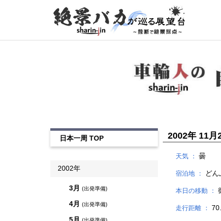
2002年 11月2
日本一周 TOP
曇
天気 ：
2002年
どん
宿泊地 ：
3月
(出発準備)
本日の移動 ：
4月
(出発準備)
70
走行距離 ：
5月
(出発準備)