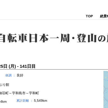
TOP
絶景
5日 (月) - 141日目
良好
体調 ：
ぶり館
御荘町～宇和島市～宇和町
5,549km
累計距離 ：
.4km