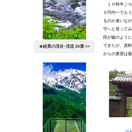
１０時半ごろ
０円均一でもう
るのか迷いなが
守へと登ってみ
段が嘘のように
できたが、資料
★絶景の渓谷･渓流 30選 >>
からの展望は最
宇