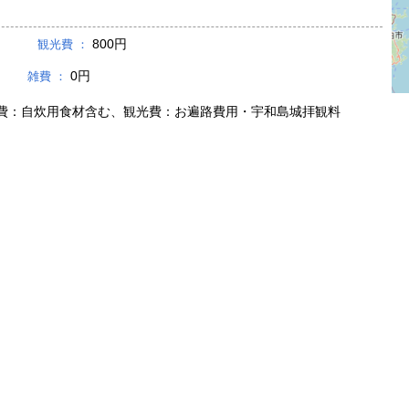
800円
観光費 ：
円
0円
雑費 ：
費：自炊用食材含む、観光費：お遍路費用・宇和島城拝観料