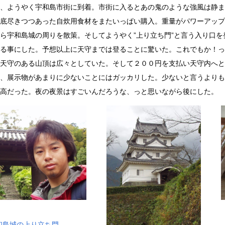
、ようやく宇和島市街に到着。市街に入るとあの鬼のような強風は静ま
底尽きつつあった自炊用食材をまたいっぱい購入。重量がパワーアップ
ら宇和島城の周りを散策。そしてようやく”上り立ち門”と言う入り口
る事にした。予想以上に天守までは登ることに驚いた。これでもか！っ
天守のある山頂は広々としていた。そして２００円を支払い天守内へと
、展示物があまりに少ないことにはガッカリした。少ないと言うよりも
高だった。夜の夜景はすごいんだろうな、っと思いながら後にした。
和島城の上り立ち門