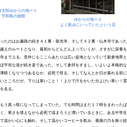
遼太郎ゆかりの地ー１
宇和島の旅館
ゆかりの地ー２
よく飲みにいっていたという店
ったのはお遍路の続き４１番・龍光寺、そして４２番・仏木寺であった
越えのルートとなり、最初からどんどん上っていくが、さすがに栄養を
寺まで上る。意外にもここらあたりは広い盆地となっていて穀倉地帯と
ぼ平坦な道が続き楽であった。そして参拝をすまし、いよいよ本格的な
薄暗くなりつつあるなか、必死で登る。そしてなんとか日が暮れる前に
いところだが、下りは寒いこと！！上りで汗をかいた分よけい寒い！震
を走る。
もう真っ暗になってしまっていた。でも時間はまだ１７時をまわったば
く、寒さを堪えながら必死で温まろうと漕いでいるときに、ある中学生
て温かい心にも触れ、そして温かいコーヒーを飲み、最後の力を振り絞