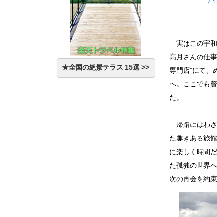
実はこの宇和島
高月さんの仕事
★全国の絶景テラス 15選 >>
専門店”にて、
へ。ここでも贅
た。
帰路にはわざわ
た趣きある旅館
に楽しく時間だ
た孤独の世界へ
次の再会を約束