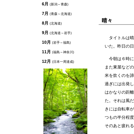
6月
(新潟～青森)
7月
(青森～北海道)
晴々
8月
(北海道)
9月
(北海道～岩手)
タイトルは晴
10月
(岩手～福島)
いた。昨日の日
11月
(福島～神奈川)
今朝は６時に
12月
(日本一周達成)
また東屋などの
米を炊くのを諦
過ぎには出発し
はかなりの距離
た。それは風だ
きには自転車が
つもの半分程度
そのあと疲れる