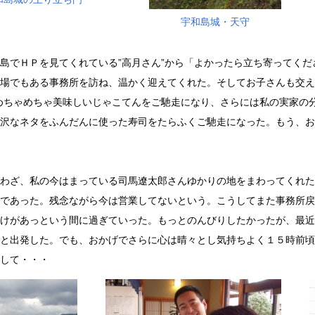
宇和島城・天守
でＨＰを見てくれている”高月さん”から「よかったら立ち寄ってくだ
場でもある事務所を訪ね、温かく迎えてくれた。そしてお子さんも交え
めちゃめちゃ美味しいじゃこてんをご馳走になり、さらには私の実家の
沢なネタをふんだんに使った寿司をたらふくご馳走になった。もう、お
ざ、私の今はまっている司馬遼太郎さんゆかりの地をまわってくれた。
であった。残念ながら今は営業してないという。こうしてまた事務所戻
けがあっという間に過ぎていった。もっとのんびりしたかったが、最近
と出発した。でも、おかげでさらに心は晴々とし気持ちよく１５時前頃
して・・・