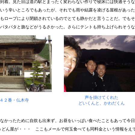
到着。見た目は道の駅とまったく変わらない作りで寝床には快適そうな
いう辛いところでもあったが、それでも雨や結露を凌げる屋根があった
もロープにより閉鎖されているのでとても静かだと言うことだ。でもそ
バタバタと旗などがうるさかった。さらにテントも持ち上げられそうな
声を掛けてくれた
４２番・仏木寺
どいくんと、かわだくん
なかったために自炊も出来ず、お昼をいっぱい食べたこともあって今日
うどん屋が・・・ ここもメールで何玉食べても同料金という情報をえ