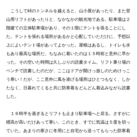
こうして峠のトンネルを越えると、山小屋があったり、また登
山用リフトがあったりと、なかなかの観光地である。駐車場は２
階建ての立体駐車場があり、その１階にテントを張ることにし
た。テントを張れる場所があるかと心配していただけに、予想以
上によいテント場があってよかった。屋根はあるし、トイレも水
もあり最高な場所だ。ちなみに着いたのは１５時前と意外に早か
った。その空いた時間は久しぶりの読書タイム。リフト乗り場の
ベンチで読書したのだが、ここはドアが開けっ放しのためけっこ
う寒い！だが、ここ意外に風を凌げる場所はひとつもなく、しか
たなく、日暮れてくると共に防寒着をどんどん着込みながら読書
した。
１６時半を過ぎるとリフトも止まり駐車場へと戻る。さすがに
標高が高いだけあって寒い。このとき、すでに気温は５度を切っ
ていた。あまりの寒さに冬用にと自宅から送ってもらった防寒着