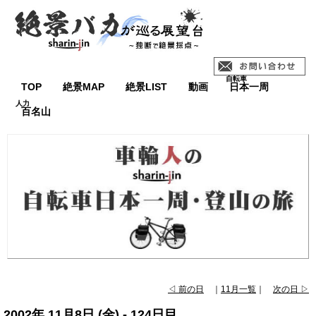
TOP
絶景MAP
絶景LIST
動画
日本一周
百名山
◁ 前の日
｜
11月一覧
｜
次の日 ▷
2002年 11月8日 (金) - 124日目