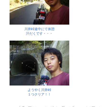
川井峠途中にて休憩
汗だくです・・・
ようやく川井峠
１つクリア！！