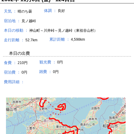
体調 ：
良好
天気 ：
晴のち曇
宿泊地 ：
見ノ越峠
本日の移動 ：
神山町～川井峠～見ノ越峠（東祖谷山村）
累計距離 ：
4,598km
走行距離 ：
52.7km
本日の出費
観光費 ：
0円
食費 ：
210円
雑費 ：
0円
宿泊費 ：
0円
費用詳細 ：