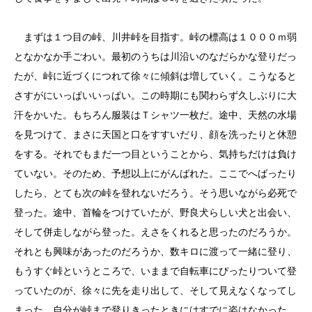
まずは１つ目の峠、川井峠を目指す。峠の標高は１０００ｍ弱
となかなか手ごわい。最初のうちは川沿いのなだらかな登りだっ
たが、峠に近づくにつれて徐々に傾斜は増していく。こうなると
さすがにいっぱいいっぱい。この時期にも関わらず久しぶりに大
汗をかいた。もちろん服装はＴシャツ一枚だ。途中、天然の水場
を見つけて、まさに天国と口をすすいだり、顔を洗ったりと休憩
をする。それでもまだ一つ目ということから、気持ちだけは負け
ていない。そのため、予想以上にがんばれた。ここでへばったり
したら、とても次の峠を登れないだろう。そう思いながら必死で
登った。途中、首輪をつけていたが、野良犬らしい犬と出会い、
そして併走しながら登った。えさをくれると思ったのだろうか。
それとも興味があったのだろうか、数キロに渡って一緒に登り、
もうすぐ峠というところで、いままで自転車にぴったりついて登
っていたのが、徐々に先を走り出して、そして見えなくなってし
まった。自分が峠まで登りきったときにはすでに姿はなかった。