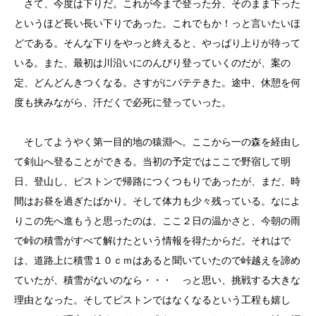
さて、今度は下りだ。これが今まで登った分、そのまま下った
というほど長い長い下りであった。これでもか！っと言いたいほ
どである。そんな下りをやっと終えると、やっぱり上りが待って
いる。また、最初は川沿いにのんびり登っていくのだが、案の
定、どんどんきつくなる。さすがにバテテきた。途中、休憩を何
度も挟みながら、汗だくで必死に登っていった。
そしてようやく第一目的地の猿淵へ。ここから一の森を経由し
て剣山へ登ることができる。当初の予定ではここで野宿して明
日、登山し、ピストンで帰路につくつもりであったが、まだ、時
間はお昼を過ぎたばかり。そして体力も少々残っている。なによ
りこの先へ進もうと思ったのは、ここ２日の温かさと、今朝の雨
で峠の積雪がすべて解けたという情報を得たからだ。それはで
は、道路上に積雪１０ｃｍはあると聞いていたので峠越えを諦め
ていたが、積雪がないのなら・・・ っと思い、挑戦する大きな
理由となった。そしてピストンではなくなるという工程も嬉し