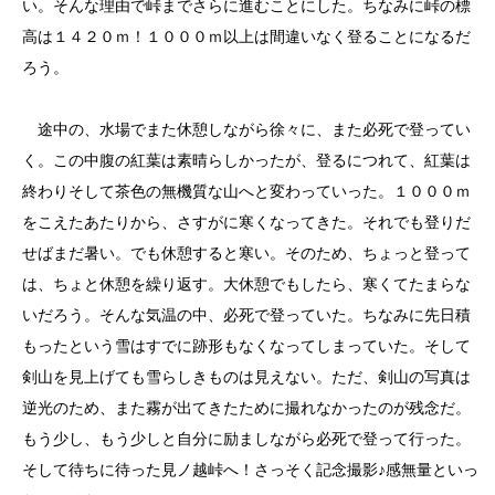
い。そんな理由で峠までさらに進むことにした。ちなみに峠の標
高は１４２０ｍ！１０００ｍ以上は間違いなく登ることになるだ
ろう。
途中の、水場でまた休憩しながら徐々に、また必死で登ってい
く。この中腹の紅葉は素晴らしかったが、登るにつれて、紅葉は
終わりそして茶色の無機質な山へと変わっていった。１０００ｍ
をこえたあたりから、さすがに寒くなってきた。それでも登りだ
せばまだ暑い。でも休憩すると寒い。そのため、ちょっと登って
は、ちょと休憩を繰り返す。大休憩でもしたら、寒くてたまらな
いだろう。そんな気温の中、必死で登っていた。ちなみに先日積
もったという雪はすでに跡形もなくなってしまっていた。そして
剣山を見上げても雪らしきものは見えない。ただ、剣山の写真は
逆光のため、また霧が出てきたために撮れなかったのが残念だ。
もう少し、もう少しと自分に励ましながら必死で登って行った。
そして待ちに待った見ノ越峠へ！さっそく記念撮影♪感無量といっ