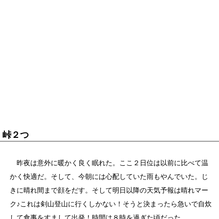
峠２つ
昨夜は意外に暖かく良く眠れた。ここ２日位は以前に比べて温
かく快適だ。そして、今朝には心配していた雨もやんでいた。じ
きに晴れ間まで顔をだす。そして明日以降の天気予報は晴れマー
ク♪これは剣山登山に行くしかない！そうと決まったら急いで自炊
して食事をすまして出発！時間は８時を過ぎた頃だった。