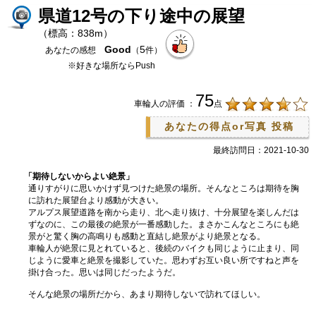
県道12号の下り途中の展望
（標高：838m）
Good
5
あなたの感想
（
件）
※好きな場所ならPush
75
車輪人の評価 ：
点
あなたの得点or写真 投稿
最終訪問日：2021-10-30
「期待しないからよい絶景」
通りすがりに思いかけず見つけた絶景の場所。そんなところは期待を胸
に訪れた展望台より感動が大きい。
アルプス展望道路を南から走り、北へ走り抜け、十分展望を楽しんだは
ずなのに、この最後の絶景が一番感動した。まさかこんなところにも絶
景がと驚く胸の高鳴りも感動と直結し絶景がより絶景となる。
車輪人が絶景に見とれていると、後続のバイクも同じように止まり、同
じように愛車と絶景を撮影していた。思わずお互い良い所ですねと声を
掛け合った。思いは同じだったようだ。
そんな絶景の場所だから、あまり期待しないで訪れてほしい。